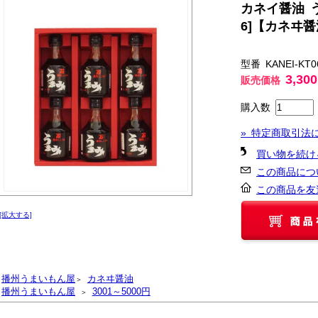
カネイ醤油 
6]【カネヰ
型番 KANEI-KT0
3,30
販売価格
購入数
» 特定商取引法
買い物を続け
この商品につ
この商品を友
[拡大する]
播州うまいもん屋
カネヰ醤油
＞
播州うまいもん屋
3001～5000円
＞