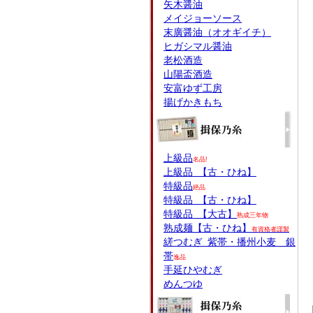
矢木醤油
メイジョーソース
末廣醤油（オオギイチ）
ヒガシマル醤油
老松酒造
山陽盃酒造
安富ゆず工房
揚げかきもち
上級品
名品!
上級品 【古・ひね】
特級品
絶品
特級品 【古・ひね】
特級品 【大古】
熟成三年物
熟成麺【古・ひね】
有資格者謹製
縒つむぎ 紫帯・播州小麦 銀
帯
逸品
手延ひやむぎ
めんつゆ