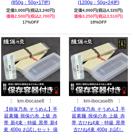
(850g：50g×17把)
(1200g：50g×24把)
定価3,000円(税込3,240円)
定価4,000円(税込4,320円)
価格2,500円(税込2,700円)
価格3,250円(税込3,510円)
17%OFF
19%OFF
〔 km-ibocase8 〕
〔 km-ibocase8h 〕
【揖保乃糸 そうめん】手
【揖保乃糸 そうめん】手
延素麺 揖保の糸 上級 赤
延素麺 揖保の糸 上級 赤
帯 新4束・特級 黒帯 新4
帯 古ひね4束・特級 黒帯
束 400g お試しセット 保
古ひね4束 400g お試し