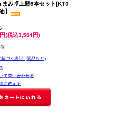
うまみ卓上瓶6本セット[KT0
醤油】
6
0円(税込3,564円)
個
に基づく表記 (返品など)
る
いて問い合わせる
達に教える