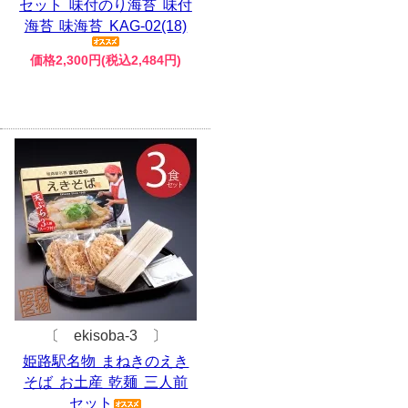
セット 味付のり海苔 味付
海苔 味海苔 KAG-02(18)
価格2,300円(税込2,484円)
〔 ekisoba-3 〕
姫路駅名物 まねきのえき
そば お土産 乾麺 三人前
セット