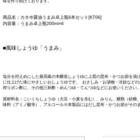
味を作り続けております。
商品名：カネヰ醤油うまみ卓上瓶6本セット[KT06]
内容量：うまみ卓上瓶200ml×6
■風味しょうゆ「うまみ」
塩分を控えめにした最高級の本醸造しょうゆに上質の昆布・かつお節を漬
に仕上げた体にやさしいおしょうゆです。 おさしみ・お漬物・冷奴などの
搾りポン酢に、その他三杯酢・めんつゆ・てんつゆなどにお使いください
原材料名：こいくちしょうゆ（大豆・小麦を含む）、みりん、糖類（砂糖
味料（アミノ酸等）、アルコール※本製品にはだし昆布・かつお節がその