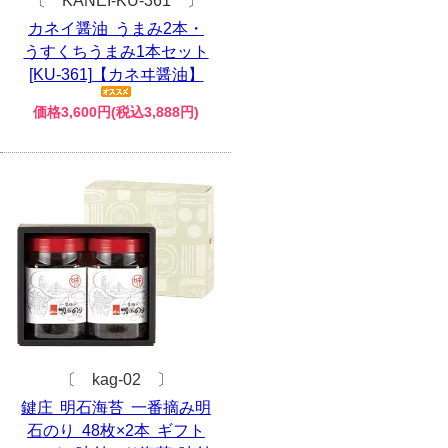
〔 KANEI-KU-361 〕
カネイ醤油 うまみ2本・
うすくちうまみ1本セット
[KU-361]【カネヰ醤油】
価格3,600円(税込3,888円)
〔 kag-02 〕
鍵庄 明石海苔 一番摘み明
石のり 48枚×2本 ギフト