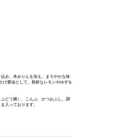
け込み、本みりんを加え、まろやかな味
かけ醤油として、新鮮なレモンやゆずを
。
、ぶどう糖）、こんぶ、かつおぶし、調
まま入っております。