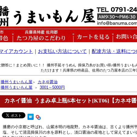
マイアカウント
｜
お支払い方法について
｜
配達方法・送料につ
ご贈答に！まとめ買いに！！ 播州手延そうめん 揖保乃糸がお買い得♪播州うまいも
ただけます！兵庫県の特産品、佐用のたつ乃屋本店の三年
播州うまいもん屋
カネヰ醤油
＞
播州うまいもん屋
3001～5000円
＞
カネイ醤油 うまみ卓上瓶6本セット[KT06]【カネヰ
播磨の小京都と呼ばれ、山紫水明の地龍野。カネヰ醤油は、古くより播州
塩、そして清流揖保川の水を原料とし、淡口醤油の産地として栄えてまい