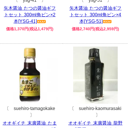
〔 ysg-41 〕
〔 ysg-51 〕
矢木醤油 たつの醤油ギフ
矢木醤油 たつの醤油ギフ
トセット 300ml角ビン×2
トセット 300ml角ビン×4
本[YSG-41]
本[YSG-51]
価格1,370円(税込1,479円)
価格2,740円(税込2,959円)
〔 suehiro-tamagokake
〔 suehiro-kaomurasaki
〕
〕
オオギイチ 末廣醤油 たま
オオギイチ 末廣醤油 龍野