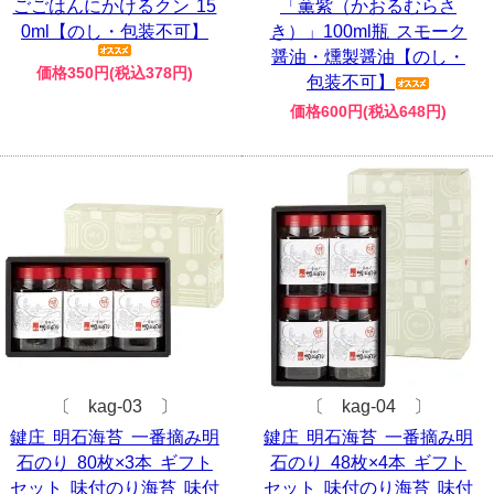
ごごはんにかけるクン 15
「薫紫（かおるむらさ
0ml【のし・包装不可】
き）」100ml瓶 スモーク
醤油・燻製醤油【のし・
価格350円(税込378円)
包装不可】
価格600円(税込648円)
〔 kag-03 〕
〔 kag-04 〕
鍵庄 明石海苔 一番摘み明
鍵庄 明石海苔 一番摘み明
石のり 80枚×3本 ギフト
石のり 48枚×4本 ギフト
セット 味付のり海苔 味付
セット 味付のり海苔 味付