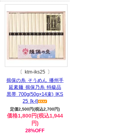
〔 ktm-iks25 〕
揖保の糸 そうめん 播州手
延素麺 揖保乃糸 特級品
黒帯 700g(50g×14束) IKS
25 [k-t]
定価2,500円(税込2,700円)
価格1,800円(税込1,944
円)
28%OFF