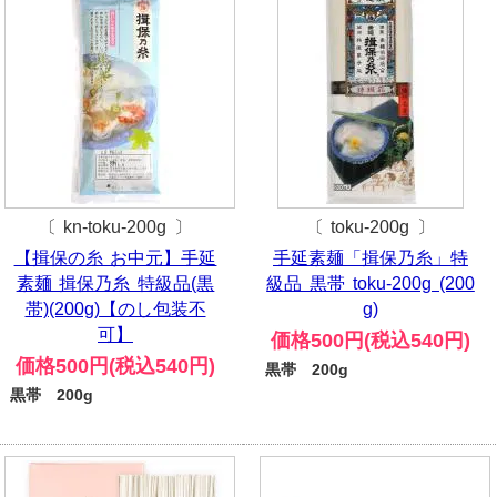
〔 kn-toku-200g 〕
〔 toku-200g 〕
【揖保の糸 お中元】手延
手延素麺「揖保乃糸」特
素麺 揖保乃糸 特級品(黒
級品 黒帯 toku-200g (200
帯)(200g)【のし包装不
g)
可】
価格500円(税込540円)
価格500円(税込540円)
黒帯 200g
黒帯 200g