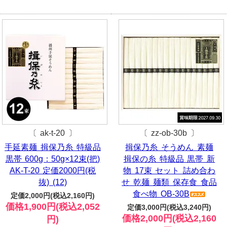
〔 ak-t-20 〕
〔 zz-ob-30b 〕
手延素麺 揖保乃糸 特級品
揖保乃糸 そうめん 素麺
黒帯 600g：50g×12束(把)
揖保の糸 特級品 黒帯 新
AK-T-20 定価2000円(税
物 17束 セット 詰め合わ
抜) (12)
せ 乾麺 麺類 保存食 食品
食べ物 OB-30B
定価2,000円(税込2,160円)
価格1,900円(税込2,052
定価3,000円(税込3,240円)
価格2,000円(税込2,160
円)