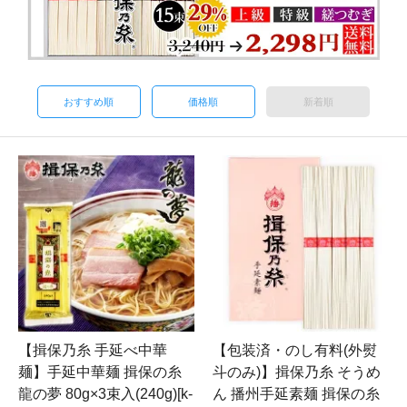
おすすめ順
価格順
新着順
【揖保乃糸 手延べ中華
【包装済・のし有料(外熨
麺】手延中華麺 揖保の糸
斗のみ)】揖保乃糸 そうめ
龍の夢 80g×3束入(240g)[k-
ん 播州手延素麺 揖保の糸