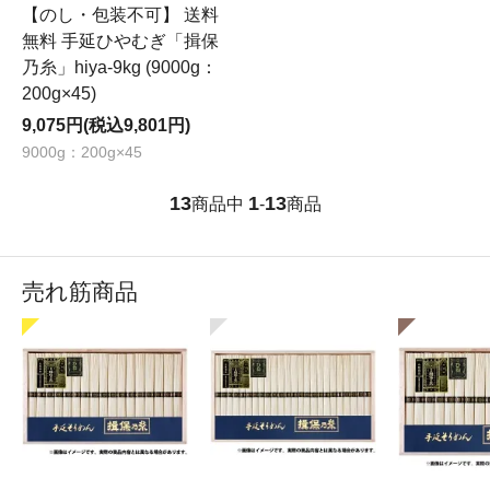
【のし・包装不可】 送料
無料 手延ひやむぎ「揖保
乃糸」hiya-9kg (9000g：
200g×45)
9,075円(税込9,801円)
9000g：200g×45
13
1
13
商品中
-
商品
売れ筋商品