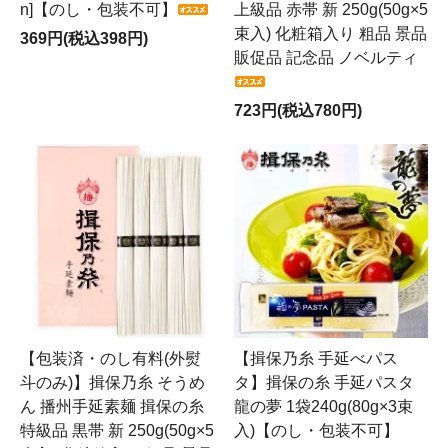
n]【のし・包装不可】
上級品 赤帯 新 250g(50g×5
束入) 化粧箱入り 粗品 景品
369円(税込398円)
販促品 記念品 ノベルティ
723円(税込780円)
【包装済・のし有料(外熨
【揖保乃糸 手延べパス
斗のみ)】揖保乃糸 そうめ
タ】揖保の糸 手延パスタ
ん 播州手延素麺 揖保の糸
龍の夢 1袋240g(80g×3束
特級品 黒帯 新 250g(50g×5
入)【のし・包装不可】