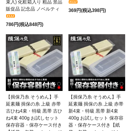
束入) 化粧箱入り 粗品 景品
販促品 記念品 ノベルティ
369円(税込398円)
786円(税込848円)
【揖保乃糸 そうめん】手
【揖保乃糸 そうめん】手
延素麺 揖保の糸 上級 赤帯
延素麺 揖保の糸 上級 赤帯
古ひね4束・特級 黒帯 古ひ
新4束・特級 黒帯 新4束
ね4束 400g お試しセット
400g お試しセット 保存容
保存容器・保存ケース付き
器・保存ケース付き【紙