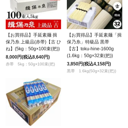
【お買得品】手延素麺 揖
【お買得品】手延素麺「揖
保乃糸 上級品(赤帯)【古 ひ
保乃糸」特級品 黒帯
ね】(5kg：50g×100束(把))
【古】toku-hine-1600g
(1.6kg：50g×32束(把))
8,000円(税込8,640円)
3,850円(税込4,158円)
赤帯 5kg：50g×100束(把)
黒帯 1.6kg(50g×32束(把))