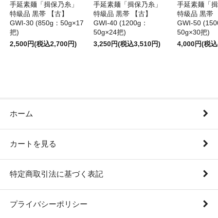
手延素麺「揖保乃糸」
手延素麺「揖保乃糸」
手延素麺「揖
特級品 黒帯 【古】
特級品 黒帯 【古】
特級品 黒帯 
GWI-30 (850g：50g×17
GWI-40 (1200g：
GWI-50 (15
把)
50g×24把)
50g×30把)
2,500円(税込2,700円)
3,250円(税込3,510円)
4,000円(税込
ホーム
カートを見る
特定商取引法に基づく表記
プライバシーポリシー